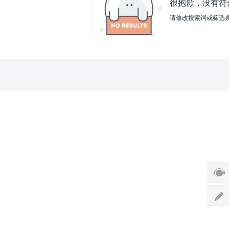
很抱歉，没有符
请修改搜索词或筛选