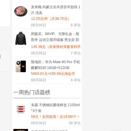
东来顺 内蒙古羔羊原切羊肋排 1
斤 清真
12.25元/件（共36.75元）
08月06日
8
评论
闭眼买、88VIP、天降礼金：斯
凯奇 运动立领羽绒服 男女款 防
风防泼水 耐污加绒
146.38元（若有限时弹窗券到手
139.94元）+60.21元淘金币
08月06日
7
评论
有
（需首购）
限地区：华为 Mate 80 Pro 手机
麒麟9030 16GB+512GB
5063.01元+235.99元淘金币
（若有平台礼金可低至4993.01
08月06日
6
评论
元）
一周热门话题榜
东菱 不锈钢抗菌保鲜盒 1100ml
*3个装
59元！支持提现！合19.66/个！
08月06日
38
评论