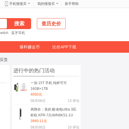
新手帮助
手机慢慢买
我的慢慢买
|
|
查历史价
witch
蓝牙耳机
爆料赚金币
比价APP下载
免买贵
进行中的热门活动
一加 15T 手机 纯粹可可
16GB+1TB
4050元
08月06日
13
评论
再降价：美的 酷省电Ultra 3匹
柜机 KFR-72LW/N8KS1-1U
3940.11元
08月06日
10
评论