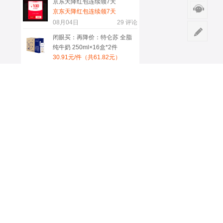
京东天降红包连续领7天
京东天降红包连续领7天
08月04日
29
评论
闭眼买：再降价：特仑苏 全脂
纯牛奶 250ml×16盒*2件
30.91元/件（共61.82元）
08月05日
24
评论
绫天生丝滑「瘾」3D开裆连裤
袜 浅咖色 M码 155~175cm
23.46元（需首购）
07月31日
18
评论
伊利 金领冠泉爱宝贝婴儿水 低
钠淡矿 1L×6瓶
返卡后0元购！现价44.2元（收
货返50元品类E卡，倒赚5.8
08月04日
20
评论
元！）
更多服务