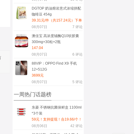
DGTOP 奶油熔岩意式浓缩拼配
咖啡豆 454g
39.31元/件（共157.24元）下单
4袋，领取黑色星期五优惠券
08月07日
7
评论
200-20，叠加惊喜红包满200减
澳佳宝 高浓度辅酶Q10软胶囊
20,到手157.24元，单袋39.31元
300mg×30粒×2瓶
147.04
08月07日
6
评论
有
88VIP：OPPO Find X9 手机
12+512G
3699元
08月07日
5
评论
一周热门话题榜
东菱 不锈钢抗菌保鲜盒 1100ml
*3个装
59元！支持提现！合19.66/个！
08月06日
42
评论