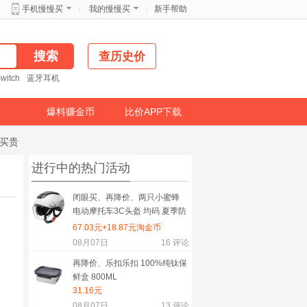
新手帮助
手机慢慢买
我的慢慢买
|
|
查历史价
witch
蓝牙耳机
爆料赚金币
比价APP下载
免买贵
进行中的热门活动
闭眼买、再降价、两只小蜜蜂
电动摩托车3C头盔 均码 夏季防
晒透气
67.03元+18.87元淘金币
08月07日
16
评论
再降价、乐扣乐扣 100%纯钛保
鲜盒 800ML
31.16元
08月07日
13
评论