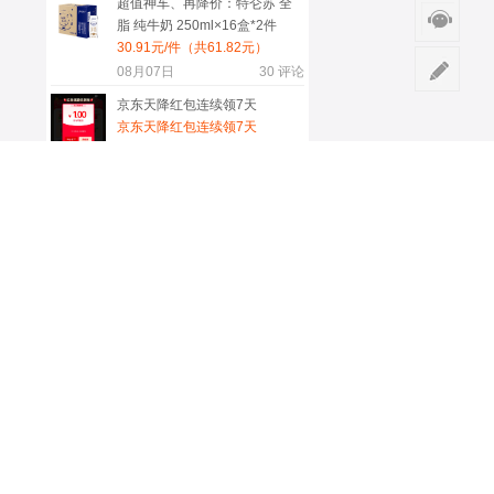
超值神车、再降价：特仑苏 全
脂 纯牛奶 250ml×16盒*2件
30.91元/件（共61.82元）
08月07日
30
评论
京东天降红包连续领7天
京东天降红包连续领7天
08月04日
29
评论
坦博尔 男短款羽绒服 TF236353
深铬绿 XL
五折清仓？手慢无 269.5元
08月06日
19
评论
限地区：OPPO Find X8 Ultra
手机 晨曦微光 16+512G
4539.65元+259.35元淘金币
（若有限时折扣券可低至
08月07日
19
评论
4339.65元）
更多服务