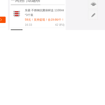
一周热门话题榜
东菱 不锈钢抗菌保鲜盒 1100ml
*3个装

59元！支持提现！合19.66/个！
16:33
42
评论
京东天降红包连续领7天
o
京东天降红包连续领7天
08月04日
30
评论
超值神车、再降价：特仑苏 全
脂 纯牛奶 250ml×16盒*2件
30.91元/件（共61.82元）

08月07日
30
评论
限地区：OPPO Find X8 Ultra
手机 晨曦微光 16+512G
色
4539.65元+259.35元淘金币
（若有限时折扣券可低至
08月07日
19
评论
4339.65元）
4号20点：红米 K90至尊版 手机
暗影黑 16+256G
2549.15元
