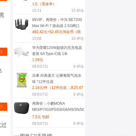
1元（需凑单）
15:21
15
评论
黑
88VIP、再降价：中兴 BE7200
Max Wi-Fi 7 路由器 2.5G网口
482.42元+52.45元淘金币（限
时红包后463.02元）
10:08
10
评论
华为荣耀120W超级闪充充电器

套装 6A Type-C线 1米
1.59元
08月07日
9
评论
色
乐事 经典薯片 沁爽葡萄气泡水
味 *12件任选
2.16元/件（12件任选，共25.87
元）
08月07日
6
评论
再降价：小鹏MONA

M03/P7/G3/P5/G9/G6/H9/3N/5BETA
版 麂皮绒尊贵黑头枕
7.5元 包邮
08月07日
6
评论
览过