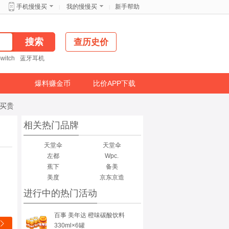
新手帮助
手机慢慢买
我的慢慢买
|
|
查历史价
witch
蓝牙耳机
爆料赚金币
比价APP下载
免买贵
相关热门品牌
天堂伞
天堂伞
左都
Wpc.
伞
蕉下
备美
美度
京东京造
进行中的热门活动
百事 美年达 橙味碳酸饮料

330ml×6罐