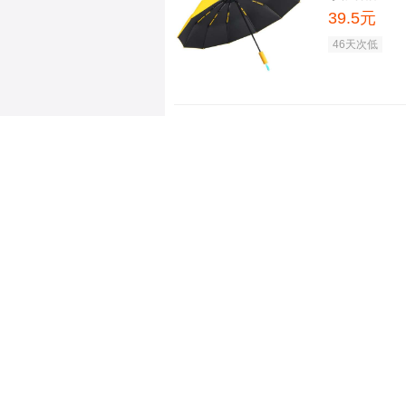
39.5元
46天次低
透明长柄雨
35.9元
武士长柄
25.9元