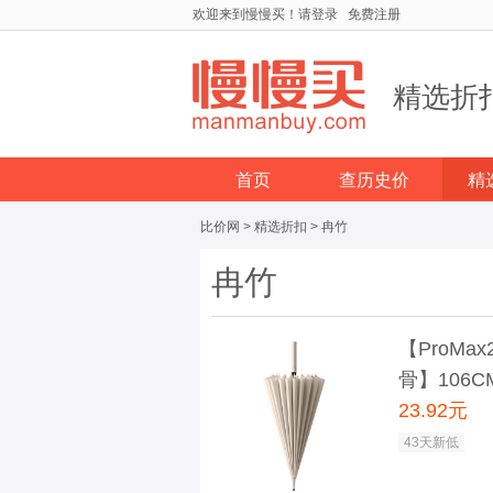
欢迎来到慢慢买！
请登录
免费注册
精选折
首页
查历史价
精
比价网
>
精选折扣
>
冉竹
冉竹
【ProM
骨】106C
23.92元
43天新低