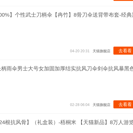
00%】个性武士刀柄伞【冉竹】8骨刀伞送背带布套-经典
去看看
04-20 20:31
天猫旗舰店
长柄雨伞男士大号女加固加厚结实抗风刀伞剑伞抗风暴黑
去看看
02-28 06:04
天猫旗舰店
【24根抗风骨】（礼盒装）-梧桐米 【天猫新品】8万人游