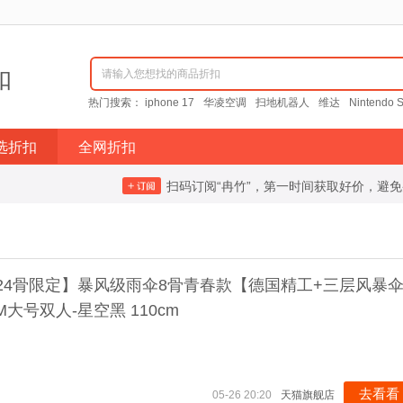
扣
请输入您想找的商品折扣
热门搜索：
iphone 17
华凌空调
扫地机器人
维达
Nintendo S
选折扣
全网折扣
扫码订阅“冉竹”，第一时间获取好价，避
ax24骨限定】暴风级雨伞8骨青春款【德国精工+三层风暴
M大号双人-星空黑 110cm
去看看
05-26 20:20
天猫旗舰店