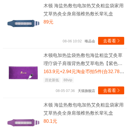
木顿 海盐热敷包电加热艾灸粗盐袋家用
艾草热灸全身肩颈椎热敷长辈礼盒
89元
去看看

08-06 10:02
唯品会
木顿电加热盐袋热敷包海盐粗盐艾灸草
理疗袋子肩颈背热敷艾草电热【紫色雕
花】3档温控+方格盐袋艾绒包
163.9元+2.94元淘金币拍5件(合32.78元/件，需88VIP消费券 满200减25)
历史新低
88vip
去看看

08-05 07:36
天猫旗舰店
木顿 海盐热敷包电加热艾灸粗盐袋家用
艾草热灸全身肩颈椎热敷长辈礼盒
80.1元