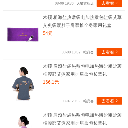
去看看

08-09 19:36
天猫旗舰店
木顿 粗海盐热敷袋电加热敷包盐袋艾草
艾灸袋暖肚子肩颈椎全身家用礼盒
54元
去看看

08-08 10:09
唯品会
木顿 肩颈盐袋热敷包电加热海盐粗盐颈
椎腰部艾灸家用护肩盐包长辈礼
166.1元
去看看

08-07 20:39
唯品会
木顿 肩颈盐袋热敷包电加热海盐粗盐颈
椎腰部艾灸家用护肩盐包长辈礼