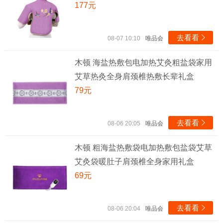
177元
去看看

08-07 10:10
唯品会
木顿 海盐热敷包电加热艾灸粗盐袋家用
艾草热灸全身肩颈椎热敷长辈礼盒
79元
去看看

08-06 20:05
唯品会
木顿 粗海盐热敷袋电加热敷包盐袋艾草
艾灸袋暖肚子肩颈椎全身家用礼盒
69元
去看看

08-06 20:04
唯品会