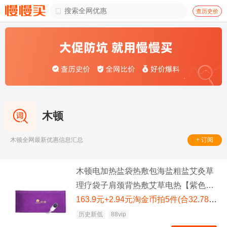

查历史价
木顿
+ 订阅
木顿全网最新优惠信息汇总
木顿电加热盐袋热敷包海盐粗盐艾灸草
理疗袋子肩颈背热敷艾草电热【紫色雕
花】3档温控+方格盐袋艾绒包
163.9元+2.94元淘金币拍5件(合32.78元/件，需88VIP消费券 满200减25)
历史新低
88vip