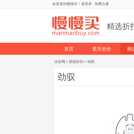
欢迎来到慢慢买！
请登录
免费注册
精选折
首页
查历史价
精
比价网
>
精选折扣
>
劲驭
劲驭