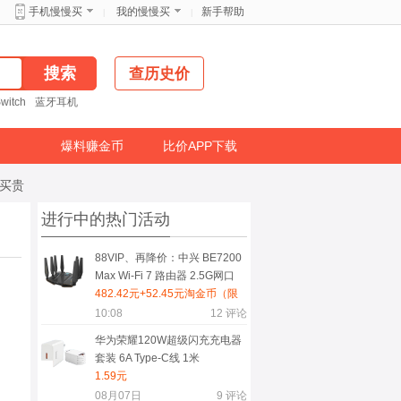
新手帮助
手机慢慢买
我的慢慢买
|
|
查历史价
witch
蓝牙耳机
爆料赚金币
比价APP下载
免买贵
进行中的热门活动
88VIP、再降价：中兴 BE7200
Max Wi-Fi 7 路由器 2.5G网口
482.42元+52.45元淘金币（限
时红包后463.02元）
10:08
12
评论
华为荣耀120W超级闪充充电器
套装 6A Type-C线 1米
1.59元
08月07日
9
评论