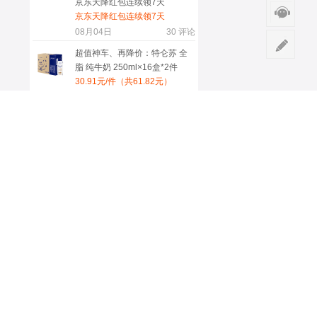
京东天降红包连续领7天
京东天降红包连续领7天
08月04日
30
评论
超值神车、再降价：特仑苏 全
脂 纯牛奶 250ml×16盒*2件
30.91元/件（共61.82元）
08月07日
30
评论
限地区：OPPO Find X8 Ultra
手机 晨曦微光 16+512G
4539.65元+259.35元淘金币
（若有限时折扣券可低至
08月07日
20
评论
4339.65元）
4号20点：红米 K90至尊版 手机
暗影黑 16+256G
2549.15元
08月03日
18
评论
更多服务