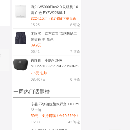
海尔 W5000Plus2.0 洗碗机 16
套 白色 EYZW2286U1
3224.15元（8.7-8日下单后返
600元好价）
15:25
8
评论
闭眼买：京东京造 凉感防晒工
装短裤 男 黑色
39.9元
06:41
7
评论
有
再降价：小鹏MONA
M03/P7/G3/P5/G9/G6/H9/3N/5BETA
版 麂皮绒尊贵黑头枕
7.5元 包邮
08月07日
6
评论
一周热门话题榜
东菱 不锈钢抗菌保鲜盒 1100ml
*3个装
59元！支持提现！合19.66/个！
16:33
42
评论