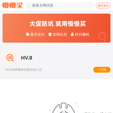

查历史价
HV.8
+ 订阅
HV.8全网最新优惠信息汇总