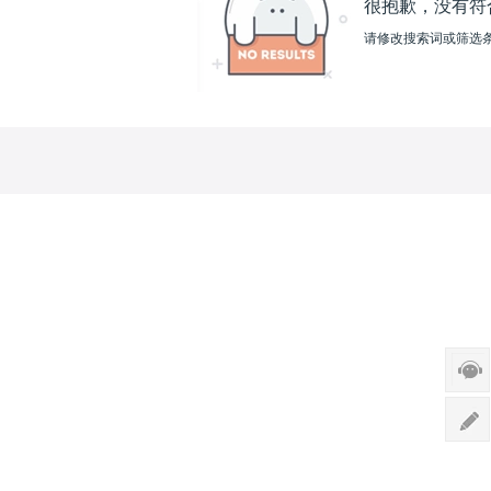
很抱歉，没有符
请修改搜索词或筛选