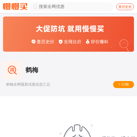

查历史价
鹤梅
+ 订阅
鹤梅全网最新优惠信息汇总