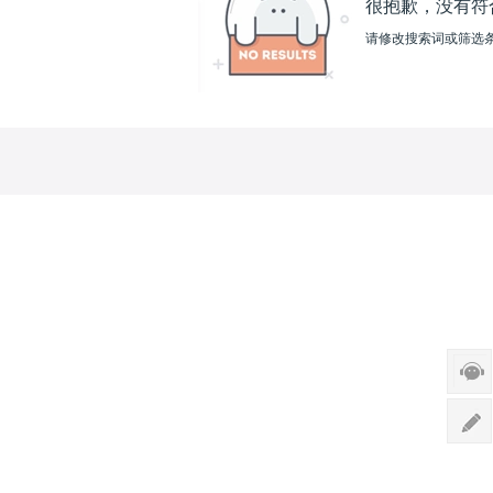
很抱歉，没有符
请修改搜索词或筛选