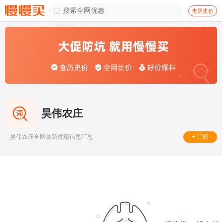

查历史价
昊伟农庄
+ 订阅
昊伟农庄全网最新优惠信息汇总