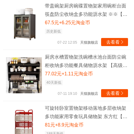
带盖碗架厨房碗碟置物架家用碗柜台面
筷盘防尘收纳盒多功能沥水架 ※※【黑
色】单层*防尘防鼠带沥水盘
67.5元+6.25元淘金币
历史新低
去看看

07-22 12:05
天猫旗舰店
厨房水槽置物架洗碗槽水池台面防尘碗
柜收纳多功能餐具储物沥水架 【高级
黑】单层-65cm防尘碗碟架+豪华套装
77.02元+1.11元淘金币
40天新低
去看看

07-11 19:10
天猫旗舰店
可旋转卧室置物架移动落地多层收纳架
多功能家用零食玩具储物架 东方红【三
层—方形】
81元+8.9元淘金币
188天新低