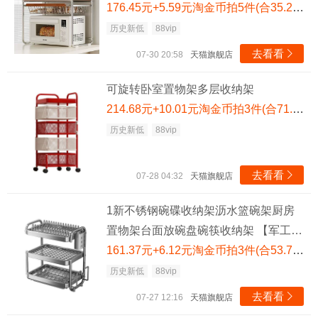
物架【常规款】
176.45元+5.59元淘金币拍5件(合35.29元/件，需88VIP消费券 满200减25)
历史新低
88vip
去看看

07-30 20:58
天猫旗舰店
可旋转卧室置物架多层收纳架
214.68元+10.01元淘金币拍3件(合71.56元/件，需88VIP消费券 满200减25)
历史新低
88vip
去看看

07-28 04:32
天猫旗舰店
1新不锈钢碗碟收纳架沥水篮碗架厨房
置物架台面放碗盘碗筷收纳架 【军工级
耐用】2层沥水架
161.37元+6.12元淘金币拍3件(合53.79元/件，需88VIP消费券 满200减25)
历史新低
88vip
去看看

07-27 12:16
天猫旗舰店