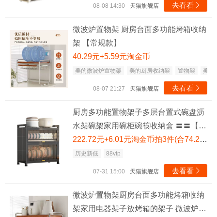
去看看

08-08 14:30
天猫旗舰店
微波炉置物架 厨房台面多功能烤箱收纳
架 【常规款】
40.29元+5.59元淘金币
美的微波炉置物架
美的厨房收纳架
置物架
美的
去看看

08-07 21:27
天猫旗舰店
厨房多功能置物架子多层台置式碗盘沥
水架碗架家用碗柜碗筷收纳盒 〓〓【黑
色】两层*防尘防鼠带沥水盘
222.72元+6.01元淘金币拍3件(合74.24元/件，需88VIP消费券 满200减25)
历史新低
88vip
去看看

07-31 15:00
天猫旗舰店
微波炉置物架厨房台面多功能烤箱收纳
架家用电器架子放烤箱的架子 微波炉置