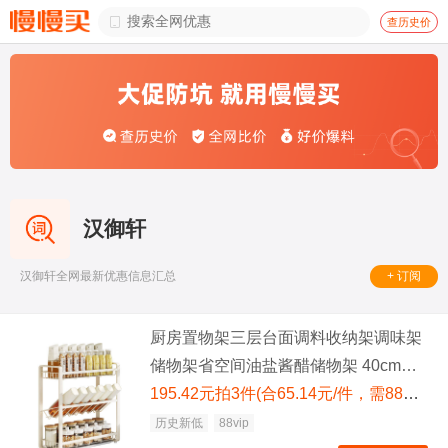

查历史价
汉御轩
+ 订阅
汉御轩全网最新优惠信息汇总
厨房置物架三层台面调料收纳架调味架
储物架省空间油盐酱醋储物架 40cm三
层置物架
195.42元拍3件(合65.14元/件，需88VIP消费券 满200减25)
历史新低
88vip