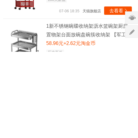
去看看

07-06 18:35
天猫旗舰店
1新不锈钢碗碟收纳架沥水篮碗架厨房
置物架台面放碗盘碗筷收纳架 【军工级
耐用】2层沥水架
58.96元+2.62元淘金币
历史新低
去看看

06-27 08:04
天猫旗舰店
微波炉置物架厨房台面多功能微波炉置
物架【常规款】
40.99元+4.89元淘金币
历史新低
去看看

06-21 10:51
天猫旗舰店
厨房置物架收纳架碗碟架【黑色】