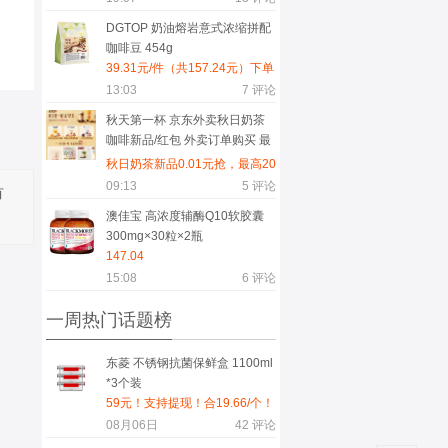
DGTOP 奶油熔岩意式浓缩拼配
咖啡豆 454g
39.31元/件（共157.24元）下单
4袋，领取黑色星期五优惠券
13:03
7
评论
200-20，叠加惊喜红包满200减
秋天第一杯 京东外卖秋日奶茶
20,到手157.24元，单袋39.31元
咖啡新品/红包 外卖订单购买 最
高抢20元红包
秋日奶茶新品0.01元抢，最高20
元红包
09:13
5
评论
有
澳佳宝 高浓度辅酶Q10软胶囊
300mg×30粒×2瓶
147.04
15:08
6
评论
一周热门话题榜
东菱 不锈钢抗菌保鲜盒 1100ml
*3个装
59元！支持提现！合19.66/个！
08月06日
42
评论