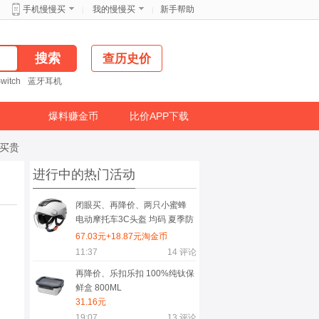
新手帮助
手机慢慢买
我的慢慢买
|
|
查历史价
witch
蓝牙耳机
爆料赚金币
比价APP下载
免买贵
进行中的热门活动
闭眼买、再降价、两只小蜜蜂
电动摩托车3C头盔 均码 夏季防
晒透气
67.03元+18.87元淘金币
11:37
14
评论
再降价、乐扣乐扣 100%纯钛保
鲜盒 800ML
31.16元
19:07
13
评论