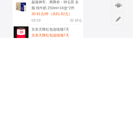
超值神车、再降价：特仑苏 全
脂 纯牛奶 250ml×16盒*2件
30.91元/件（共61.82元）
09:59
30
评论
京东天降红包连续领7天
京东天降红包连续领7天
08月04日
29
评论
坦博尔 男短款羽绒服 TF236353
深铬绿 XL
五折清仓？手慢无 269.5元
08月06日
19
评论
限地区：OPPO Find X8 Ultra
手机 晨曦微光 16+512G
4539.65元+259.35元淘金币
（若有限时折扣券可低至
14:06
19
评论
4339.65元）
更多服务