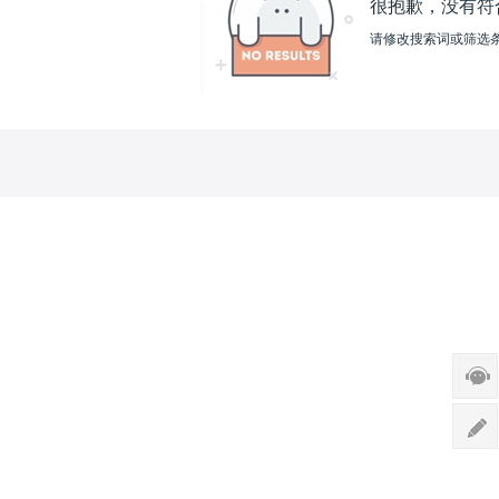
很抱歉，没有符
请修改搜索词或筛选