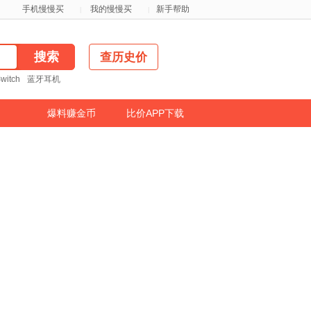
新手帮助
手机慢慢买
我的慢慢买
|
|
查历史价
witch
蓝牙耳机
爆料赚金币
比价APP下载
免买贵
相关热门品牌
李宁
安德玛
美津浓
探险者
安踏
LP
耐克
耐力克斯
进行中的热门活动
华为荣耀120W超级闪充充电器
套装 6A Type-C线 1米