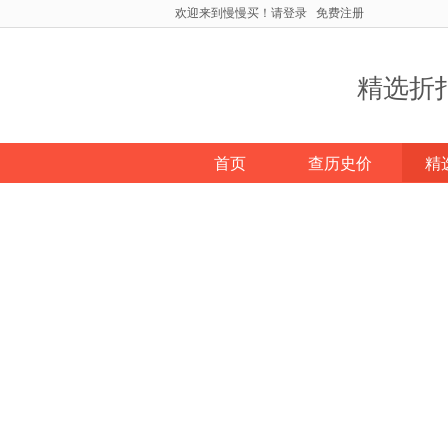
欢迎来到慢慢买！
请登录
免费注册
精选折
首页
查历史价
精
比价网
>
精选折扣
>
菲特尼斯
菲特尼斯