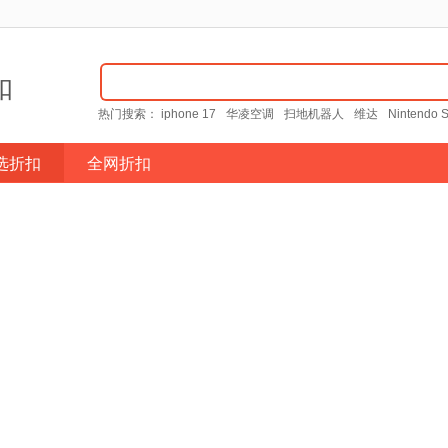
扣
热门搜索：
iphone 17
华凌空调
扫地机器人
维达
Nintendo S
选折扣
全网折扣
扫码订阅“菲特尼斯”，第一时间获取好价，避
很抱歉，没有符合条件的结果