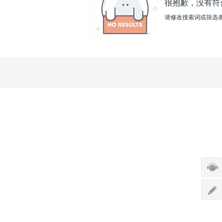
很抱歉，没有符
请修改搜索词或筛选