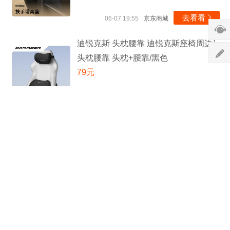
去看看

06-07 19:55
京东商城
迪锐克斯 头枕腰靠 迪锐克斯座椅周边/
头枕腰靠 头枕+腰靠/黑色
79元
去看看

06-07 19:55
京东商城
迪锐克斯DXRacer PU皮电竞椅黑色/皮
革 铝合金脚 旋转升降扶手
2187.16元+31.99元淘金币(需88VIP消费券 满1500减180)
历史新低
88vip
去看看

06-03 19:55
天猫旗舰店
卡皮巴拉联名款 迪锐克斯电竞椅