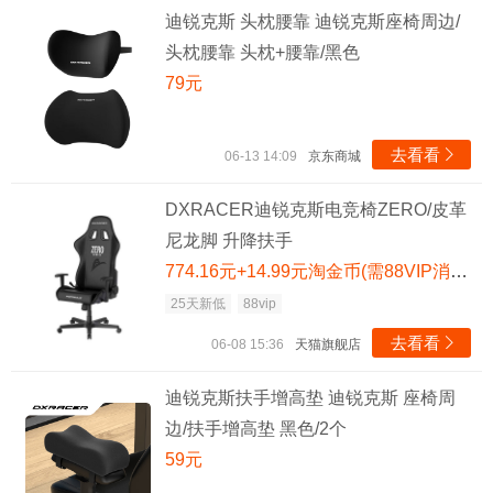
迪锐克斯 头枕腰靠 迪锐克斯座椅周边/
头枕腰靠 头枕+腰靠/黑色
79元
去看看

06-13 14:09
京东商城
DXRACER迪锐克斯电竞椅ZERO/皮革
尼龙脚 升降扶手
774.16元+14.99元淘金币(需88VIP消费券 满480减60)
25天新低
88vip
去看看

06-08 15:36
天猫旗舰店
迪锐克斯扶手增高垫 迪锐克斯 座椅周
边/扶手增高垫 黑色/2个
59元