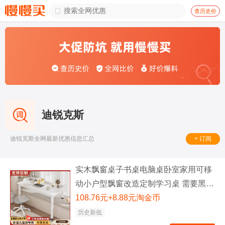

查历史价
迪锐克斯
+ 订阅
迪锐克斯全网最新优惠信息汇总
实木飘窗桌子书桌电脑桌卧室家用可移
动小户型飘窗改造定制学习桌 需要黑架
黑腿、定制尺寸请联系客服
108.76元+8.88元淘金币
80x40x74cm
历史新低