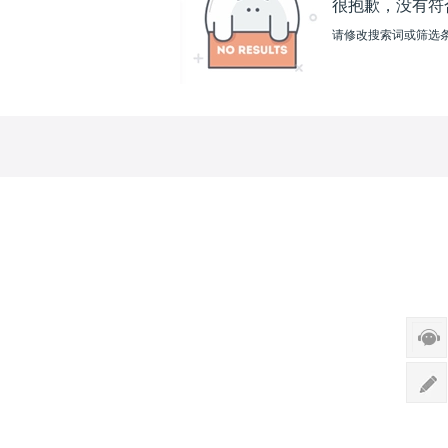
很抱歉，没有符
请修改搜索词或筛选