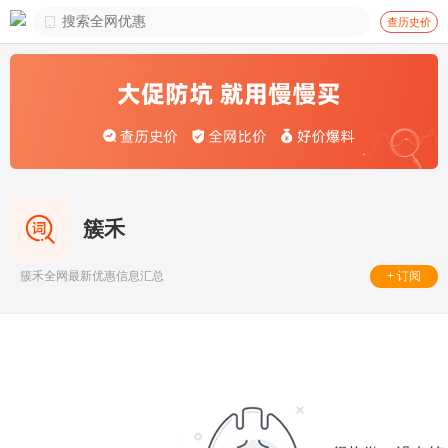

查历史价
簇禾
+ 订阅
簇禾全网最新优惠信息汇总