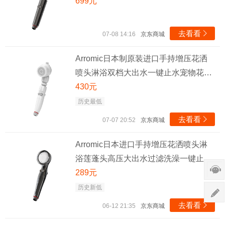
滤美肤除氯 SS-X1A（6大超强淋浴功
699元
能）
去看看

07-08 14:16
京东商城
Arromic日本制原装进口手持增压花洒
喷头淋浴双档大出水一键止水宠物花洒
3D-B1A（6功能淋浴） 3D旋转科技感
430元
系列专业版
历史最低
去看看

07-07 20:52
京东商城
Arromic日本进口手持增压花洒喷头淋
浴莲蓬头高压大出水过滤洗澡一键止水
STX-2B 增压节水+一键止水+双档调节
289元
历史新低
去看看

06-12 21:35
京东商城