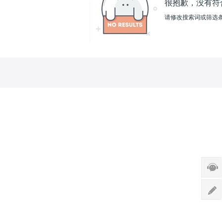
很抱歉，没有符
请修改搜索词或筛选