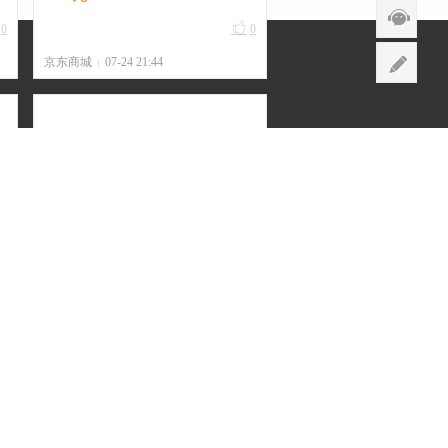

0
0
京东商城
07-24 21:44
|
真维斯 圆领短袖T恤*3件
8.9元/件（共26.7元）

0
0