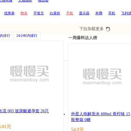
天猫商城
天猫国际
唯品会
优惠券
秒杀
手慢无
白菜价
手机
显示器
奔腾
耳机
飞利
存储卡
音箱
索尼
数码
饮料
鼠标
笔记本
SONY
路由器
婴
移动电源
液晶电视
笔记本电脑
所有标签
下拉加载更多
时内排行
24小时内排行
一周爆料达人榜
名流 003 玻尿酸避孕套 26只
外星人电解质水 600ml 青柠味 15
瓶整箱 0糖
8.81元
54.9元