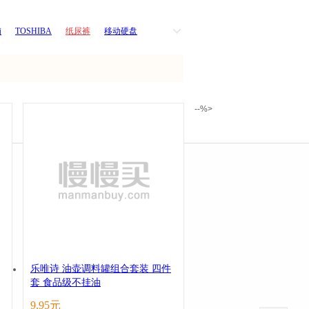
浦
TOSHIBA
纸尿裤
移动硬盘
小家电
插座
酒
罗技
厨具
--%>
乐唯诗 油壶调料罐组合套装 四件
套 食品级不挂油
9.95元