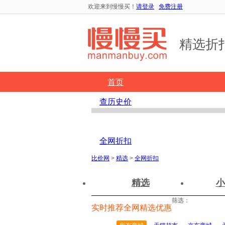
欢迎来到慢慢买！
请登录
免费注册
精选折
首页
查历史价
精选折扣
全网折扣
比价网
>
精选
>
全网折扣
精选
小
筛选：
实时推荐全网精选优惠