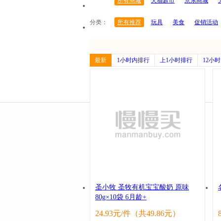
所有商城
天猫超市
京东商城
分类：
所有推荐
玩具
美食
促销活动
电吹风
电饭煲
PHILIPS
机箱
牙膏
九阳
三星
剃须刀
母
最新
1小时内排行
上1小时排行
12小
圣小牧 圣牧有机宝宝酸奶 原味
80g×10袋 6月龄+
24.93元/件（共49.86元）