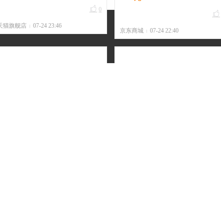

0

天猫旗舰店
07-24 23:46
|
京东商城
07-24 22:40
|
再降价：猫超臻选 叶黄素鸡蛋
闭眼买：海底捞 西红柿鸡蛋面 方
50g×30枚 无抗可生食级
便面 152g×3盒
23.46元
仅2.67元/盒！8元/3盒


0