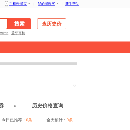
新手帮助
手机慢慢买
我的慢慢买
|
|
查历史价
witch
蓝牙耳机
爆料赚金币
比价APP下载
券
历史价格查询
今日已推荐：
0条
全天预计：
0条