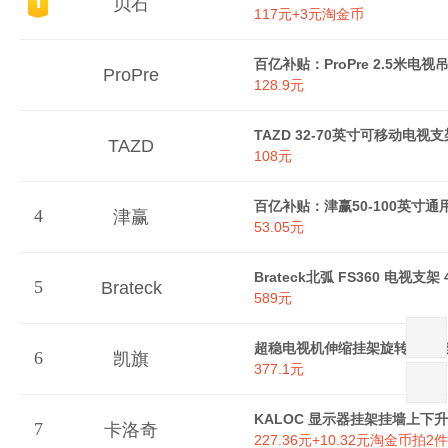
贝石
117元+3元淘金币
ProPre
128.9元
TAZD 32-70英寸可移动电视
TAZD
108元
4
津赢
53.05元
5
Brateck
589元
6
凯旗
377.1元
7
卡洛奇
227.36元+10.32元淘金币拍2件(